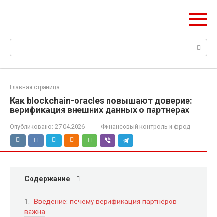
Перейти
mobilreklama.ru
к
Ваш гид по мобильной рекламе
контенту
Поиск:
Главная страница
Как blockchain-oracles повышают доверие:
верификация внешних данных о партнерах
Опубликовано:
27.04.2026
Финансовый контроль и фрод
Содержание
Введение: почему верификация партнёров
важна