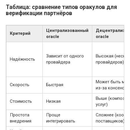
Таблица: сравнение типов оракулов для
верификации партнёров
Централизованный
Децентрализо
Критерий
oracle
oracle
Зависит от одного
Высокая (неско
Надёжность
провайдера
провайдеров)
Может быть мед
Скорость
Быстрая
из-за консенсус
Выше (композиц
Стоимость
Низкая
услуг)
Простота
Проще
Сложнее (коорд
внедрения
интегрировать
поставщиков)