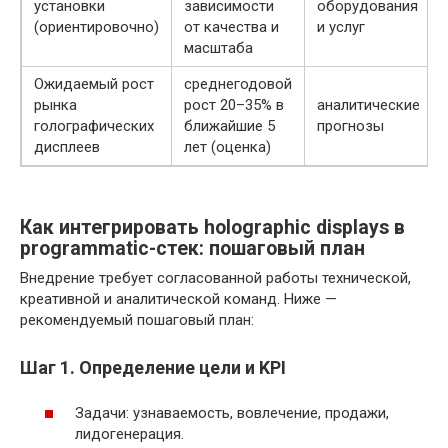
установки
зависимости
оборудования
(ориентировочно)
от качества и
и услуг
масштаба
Ожидаемый рост
среднегодовой
рынка
рост 20–35% в
аналитические
голографических
ближайшие 5
прогнозы
дисплеев
лет (оценка)
Как интегрировать holographic displays в
programmatic-стек: пошаговый план
Внедрение требует согласованной работы технической,
креативной и аналитической команд. Ниже —
рекомендуемый пошаговый план:
Шаг 1. Определение цели и KPI
Задачи: узнаваемость, вовлечение, продажи,
лидогенерация.