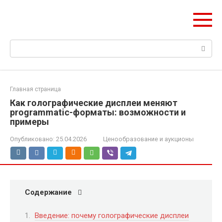
Перейти
mobilreklama.ru
к
Ваш гид по мобильной рекламе
контенту
Поиск:
Главная страница
Как голографические дисплеи меняют
programmatic-форматы: возможности и
примеры
Опубликовано:
25.04.2026
Ценообразование и аукционы
Содержание
Введение: почему голографические дисплеи