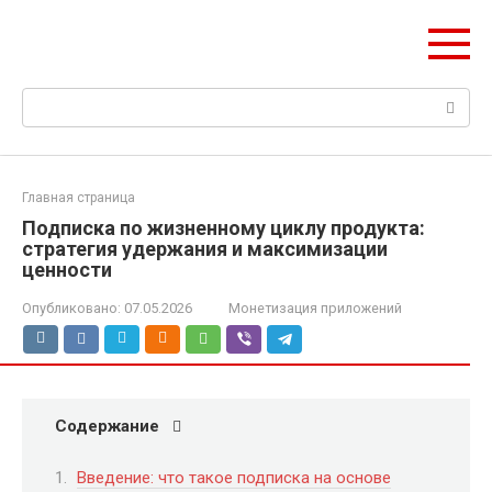
Перейти
mobilreklama.ru
к
Ваш гид по мобильной рекламе
контенту
Поиск:
Главная страница
Подписка по жизненному циклу продукта:
стратегия удержания и максимизации
ценности
Опубликовано:
07.05.2026
Монетизация приложений
Содержание
Введение: что такое подписка на основе