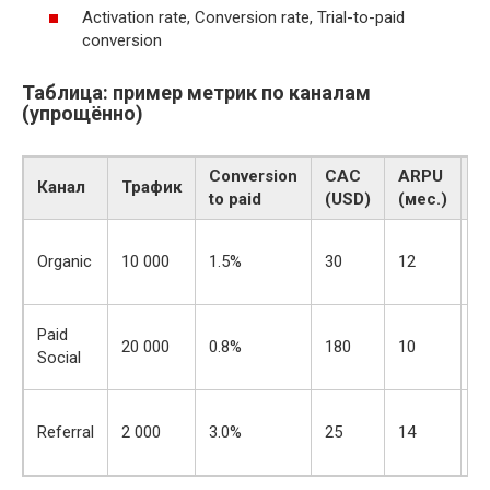
Activation rate, Conversion rate, Trial-to-paid
conversion
Таблица: пример метрик по каналам
(упрощённо)
Conversion
CAC
ARPU
Канал
Трафик
L
to paid
(USD)
(мес.)
Organic
10 000
1.5%
30
12
1
Paid
20 000
0.8%
180
10
1
Social
Referral
2 000
3.0%
25
14
1