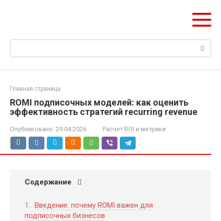
Перейти
mobilreklama.ru
к
Ваш гид по мобильной рекламе
контенту
Поиск:
Главная страница
ROMI подписочных моделей: как оценить
эффективность стратегий recurring revenue
Опубликовано:
29.04.2026
Расчет ROI и метрики
Содержание
Введение: почему ROMI важен для
подписочных бизнесов