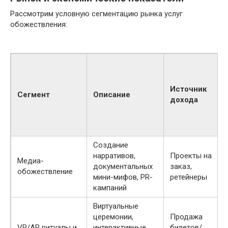
Рассмотрим условную сегментацию рынка услуг
обожествления:
Источник
Сегмент
Описание
дохода
Создание
нарративов,
Проекты на
Медиа-
документальных
заказ,
обожествление
мини-мифов, PR-
ретейнеры
кампаний
Виртуальные
церемонии,
Продажа
VR/AR ритуалы и
интерактивные
билетов/