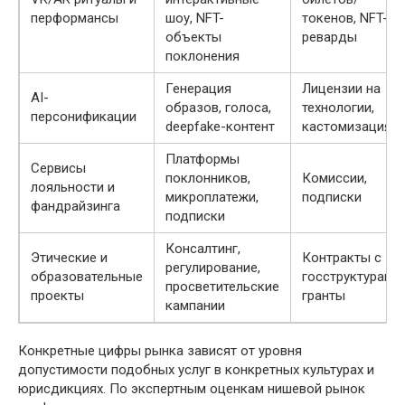
перформансы
шоу, NFT-
токенов, NFT-
объекты
реварды
поклонения
Генерация
Лицензии на
AI-
образов, голоса,
технологии,
персонификации
deepfake-контент
кастомизация
Платформы
Сервисы
поклонников,
Комиссии,
лояльности и
микроплатежи,
подписки
фандрайзинга
подписки
Консалтинг,
Этические и
Контракты с
регулирование,
образовательные
госструктурами,
просветительские
проекты
гранты
кампании
Конкретные цифры рынка зависят от уровня
допустимости подобных услуг в конкретных культурах и
юрисдикциях. По экспертным оценкам нишевой рынок