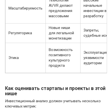
Технологии
Высокие
AI/VR делают
начальные
Масштабируемость
предложения
инвестиции в
массовыми
разработку
Новые ниши
Запреты,
Регуляторика
для легальной
судебные иски
монетизации
Возможность
Эксплуатация
позитивного
Этика
уязвимости
культурного
аудитории
продукта
Как оценивать стартапы и проекты в этой
нише
Инвестиционный анализ должен учитывать несколько
ключевых метрик: