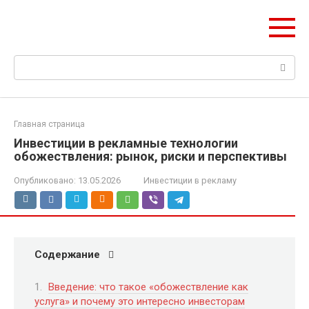
Перейти
mobilreklama.ru
к
Ваш гид по мобильной рекламе
контенту
Поиск:
Главная страница
Инвестиции в рекламные технологии
обожествления: рынок, риски и перспективы
Опубликовано:
13.05.2026
Инвестиции в рекламу
Содержание
Введение: что такое «обожествление как
услуга» и почему это интересно инвесторам