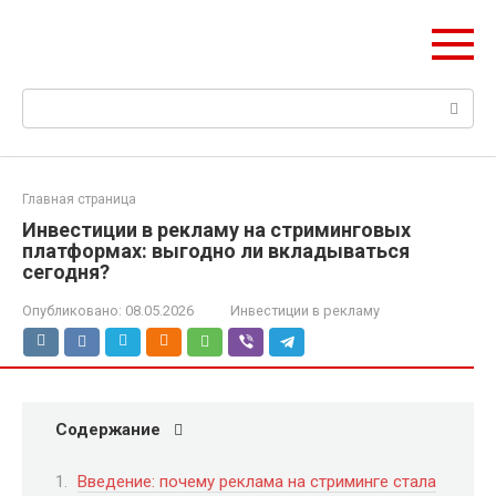
Перейти
mobilreklama.ru
к
Ваш гид по мобильной рекламе
контенту
Поиск:
Главная страница
Инвестиции в рекламу на стриминговых
платформах: выгодно ли вкладываться
сегодня?
Опубликовано:
08.05.2026
Инвестиции в рекламу
Содержание
Введение: почему реклама на стриминге стала