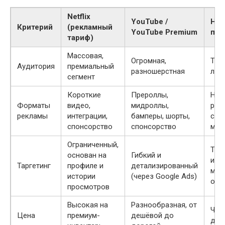
Netflix
YouTube /
Ни
Критерий
(рекламный
YouTube Premium
пла
тариф)
Массовая,
Огромная,
Тем
Аудитория
премиальный
разношерстная
лоя
сегмент
Короткие
Прероллы,
Нат
Форматы
видео,
мидроллы,
рек
рекламы
интеграции,
бамперы, шорты,
спо
спонсорство
спонсорство
мер
Ограниченный,
Точ
основан на
Гибкий и
инт
Таргетинг
профиле и
детализированный
мен
истории
(через Google Ads)
охв
просмотров
Высокая на
Разнообразная, от
Чащ
Цена
премиум-
дешёвой до
деш