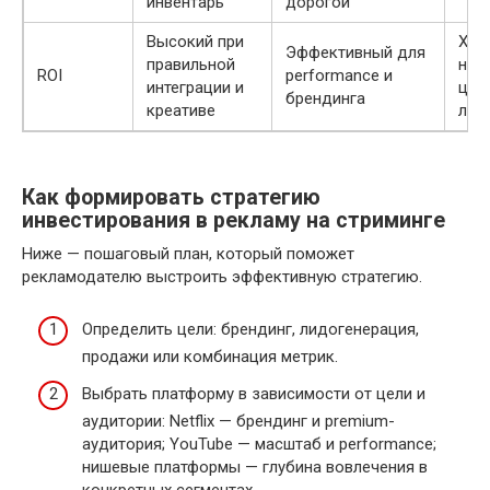
инвентарь
дорогой
Высокий при
Хор
Эффективный для
правильной
ниш
ROI
performance и
интеграции и
цел
брендинга
креативе
лоя
Как формировать стратегию
инвестирования в рекламу на стриминге
Ниже — пошаговый план, который поможет
рекламодателю выстроить эффективную стратегию.
Определить цели: брендинг, лидогенерация,
продажи или комбинация метрик.
Выбрать платформу в зависимости от цели и
аудитории: Netflix — брендинг и premium-
аудитория; YouTube — масштаб и performance;
нишевые платформы — глубина вовлечения в
конкретных сегментах.