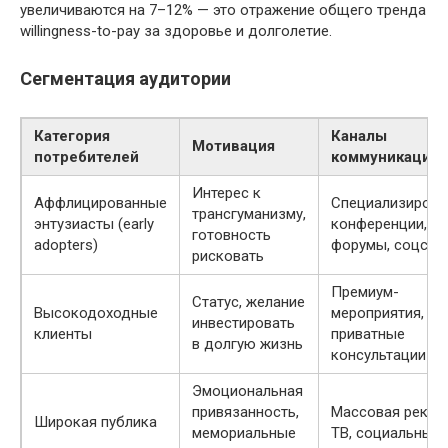
увеличиваются на 7–12% — это отражение общего тренда
willingness-to-pay за здоровье и долголетие.
Сегментация аудитории
Категория
Каналы
Мотивация
потребителей
коммуникации
Интерес к
Аффлицированные
Специализиров
трансгуманизму,
энтузиасты (early
конференции,
готовность
adopters)
форумы, соцсет
рисковать
Премиум-
Статус, желание
Высокодоходные
мероприятия,
инвестировать
клиенты
приватные
в долгую жизнь
консультации
Эмоциональная
привязанность,
Массовая рекла
Широкая публика
мемориальные
ТВ, социальные 