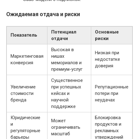
Ожидаемая отдача и риски
Потенциал
Основные
Показатель
отдачи
риски
Высокая в
Низкая при
Маркетинговая
нишах
недостатке
конверсия
мемориалов и
доверия
премиум-услуг
Существенное
Увеличение
при успешных
Репутационные
стоимости
кейсах и
потери при
бренда
научной
неудачах
поддержке
Юридические
Блокировка
Может
и
продуктов и
ограничивать
регуляторные
рекламных
масштаб
барьеры
утверждений