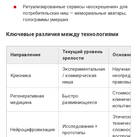
Ритуализированные сервисы «воскрешения» для
потребительских ниш — мемориальные аватары,
голограммы умерших.
Ключевые различия между технологиями
Текущий уровень
Направление
Основные
зрелости
Экспериментальная
Научная
Крионика
/ коммерческая
неопределё
ниша
правовые 
Стоимость,
Регенеративная
Быстро
клинически
медицина
развивающееся
испытания
Этические 
технически
Исследования +
Нейроцифровизация
сложности
прототипы
воспроизв