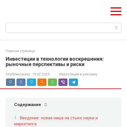
Перейти
mobilreklama.ru
к
Ваш гид по мобильной рекламе
контенту
Поиск:
Главная страница
Инвестиции в технологии воскрешения:
рыночные перспективы и риски
Опубликовано:
19.02.2025
Инвестиции в рекламу
Содержание
Введение: новая ниша на стыке науки и
маркетинга